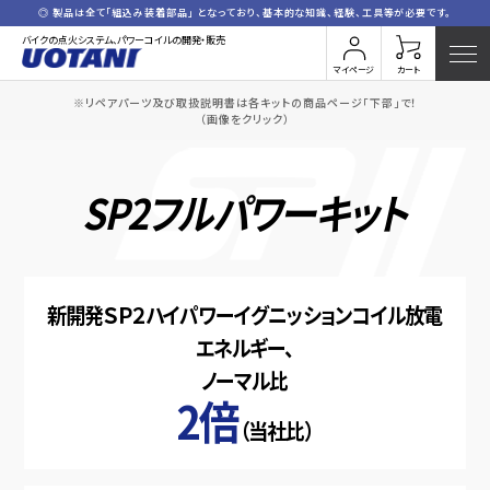
◎ 製品は全て「組込み装着部品」 となっており、基本的な知識、経験、工具等が必要です。
バイクの点火システム、パワーコイルの開発・販売
マイページ
カート
※リペアパーツ及び取扱説明書は各キットの商品ページ「下部」で！
（画像をクリック）
SP2フルパワーキット
新開発ＳＰ２ハイパワーイグニッションコイル
放電
エネルギー、
ノーマル比
2倍
（当社比）