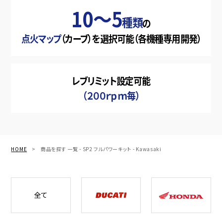
10〜5
種類
の
点火マップ
（カーブ）を
選択可能（各機種専用開発）
レブリミット設定可能
（２００ｒｐｍ毎）
HOME
商品を探す 一覧
全て