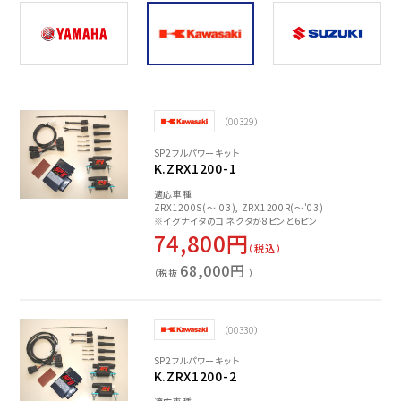
（00329）
SP2フルパワーキット
K.ZRX1200-1
適応車種
ZRX1200S(～'03), ZRX1200R(～'03)
※イグナイタのコネクタが8ピンと6ピン
74,800円
（税込）
68,000円
（税抜
）
（00330）
SP2フルパワーキット
K.ZRX1200-2