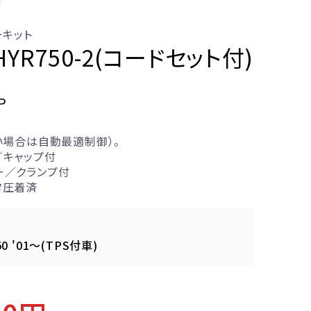
ーキット
PHYR750-2(コードセット付)
P
い場合は自動最適制御）。
／キャップ付
ー／クランプ付
タ圧着済
50 '01～(TPS付車)