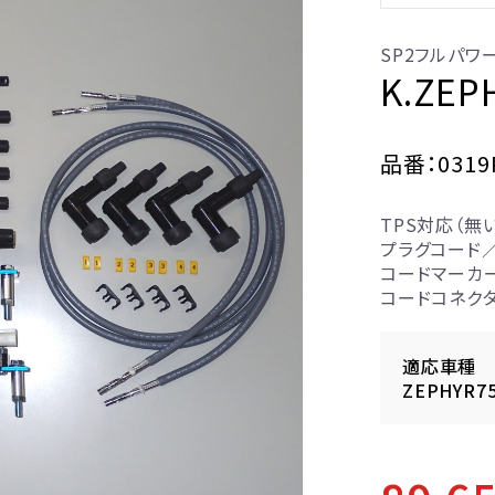
SP2フルパワ
K.ZE
品番：0319
TPS対応（無
プラグコード
コードマーカ
コードコネク
適応車種
ZEPHYR7