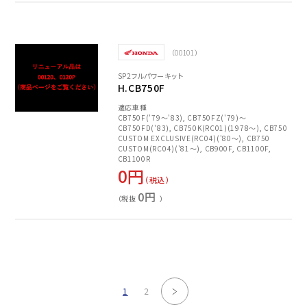
（00101）
SP2フルパワーキット
H.CB750F
適応車種
CB750F('79～'83), CB750FZ('79)～
CB750FD('83), CB750K(RC01)(1978～), CB750
CUSTOM EXCLUSIVE(RC04)('80～), CB750
CUSTOM(RC04)('81～), CB900F, CB1100F,
CB1100R
0円
（税込）
0円
（税抜
）
次へ
1
2