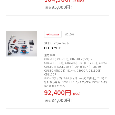
（税込）
95,000円
（税抜
）
（00120）
SP2フルパワーキット
H.CB750F
適応車種
CB750F('79～'83), CB750FZ('79)～
CB750FD('83), CB750K(RC01)(1978～), CB750
CUSTOM EXCLUSIVE(RC04)('80～), CB750
CUSTOM(RC04)('81～), CB900F, CB1100F,
CB1100R
※ピックアップ(パルスジェネレータ)が劣化していると
思われる場合、０２０３８：ピックアップＡＳＳＹ(ＣＢ-Ｆ)
をご利用ください。
92,400円
（税込）
84,000円
（税抜
）