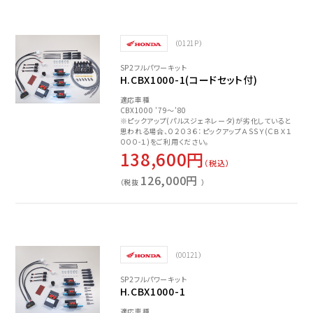
（0121P）
SP2フルパワーキット
H.CBX1000-1(コードセット付)
適応車種
CBX1000 '79～'80
※ピックアップ(パルスジェネレータ)が劣化していると
思われる場合、０２０３６：ピックアップＡＳＳＹ(ＣＢＸ１
０００-１)をご利用ください。
138,600円
（税込）
126,000円
（税抜
）
（00121）
SP2フルパワーキット
H.CBX1000-1
適応車種