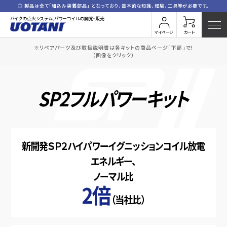
◎ 製品は全て「組込み装着部品」 となっており、基本的な知識、経験、工具等が必要です。
バイクの点火システム、パワーコイルの開発・販売
マイページ
カート
※リペアパーツ及び取扱説明書は各キットの商品ページ「下部」で！
（画像をクリック）
SP2フルパワーキット
新開発ＳＰ２ハイパワーイグニッションコイル
放電
エネルギー、
ノーマル比
2倍
（当社比）