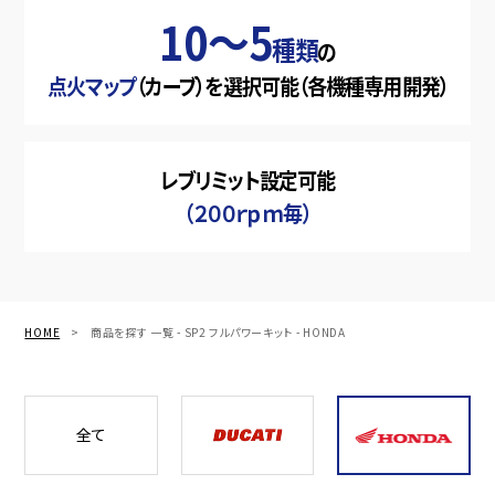
10〜5
種類
の
点火マップ
（カーブ）を
選択可能（各機種専用開発）
レブリミット設定可能
（２００ｒｐｍ毎）
HOME
商品を探す 一覧
全て