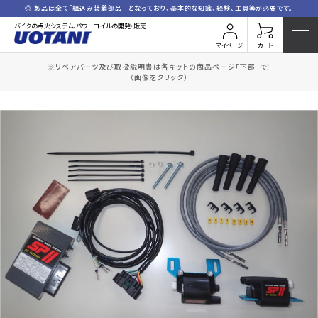
◎ 製品は全て「組込み装着部品」 となっており、基本的な知識、経験、工具等が必要です。
バイクの点火システム、パワーコイルの開発・販売
マイページ
カート
※リペアパーツ及び取扱説明書は各キットの商品ページ「下部」で！
HOME
全商品一覧
H.CB1000SF(コードセット付)
（画像をクリック）