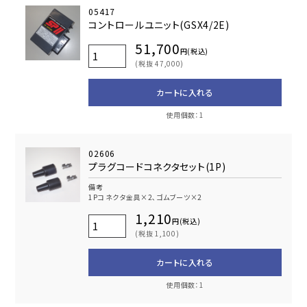
05417
コントロールユニット(GSX4/2E)
51,700
円(税込)
(税抜 47,000)
カートに入れる
使用個数：1
02606
プラグコードコネクタセット(1P)
備考
1Pコネクタ金具×2､ゴムブーツ×2
1,210
円(税込)
(税抜 1,100)
カートに入れる
使用個数：1