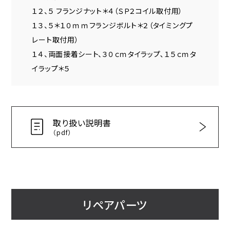
１２、５ フランジナット＊４（ＳＰ２コイル取付用）
１３、５＊１０ｍｍフランジボルト＊２（タイミングプ
レート取付用）
１４、両面接着シート、３０ｃｍタイラップ､１５ｃｍタ
イラップ＊５
取り扱い説明書
（pdf）
リペアパーツ