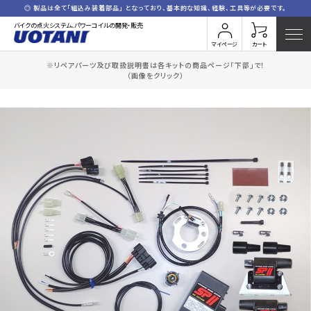
◎ 製品は全て「組込み装着部品」 となっており、基本的な知識、経験、工具等が必要です。
バイクの点火システム、パワーコイルの開発・販売
マイページ
カート
※リペアパーツ及び取扱説明書は各キットの商品ページ「下部」で！
HOME
全商品一覧
S.GSX400/250E-1
（画像をクリック）