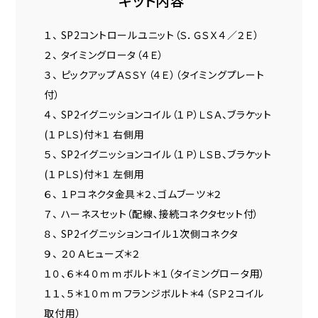
キット内容
１、 SP2コントロールユニット（Ｓ．ＧＳＸ４／２Ｅ）
２、 タイミングロータ（４Ｅ）
３、 ピックアップＡＳＳＹ（４Ｅ）（タイミングプレート
付）
４、 SP2イグニッションコイル（１Ｐ）ＬＳＡ、ブラケット
(１ＰＬＳ)付＊１ 右側用
５、 SP2イグニッションコイル（１Ｐ）ＬＳＢ、ブラケット
(１ＰＬＳ)付＊１ 左側用
６、 １Ｐコネクタ金具＊２、ゴムブーツ＊２
７、 ハーネスセット（配線､接続コネクタセット付）
８、 SP2イグニッションコイル１次側コネクタ
９、 ２０Ａヒューズ＊２
１０、６＊４０ｍｍボルト＊１（タイミングロータ用）
１１、５＊１０ｍｍフランジボルト＊４（ＳＰ２コイル
取付用）