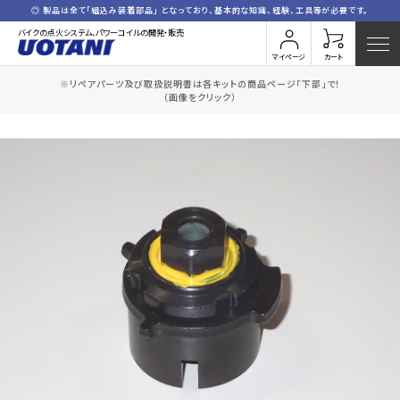
◎ 製品は全て「組込み装着部品」 となっており、基本的な知識、経験、工具等が必要です。
バイクの点火システム、パワーコイルの開発・販売
マイページ
カート
※リペアパーツ及び取扱説明書は各キットの商品ページ「下部」で！
HOME
全商品一覧
タイミングロータ(4E)
（画像をクリック）