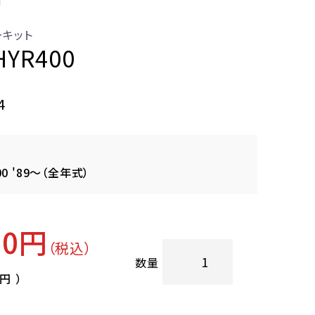
ーキット
HYR400
4
00 '89～（全年式）
00円
（税込）
数量
0円
）