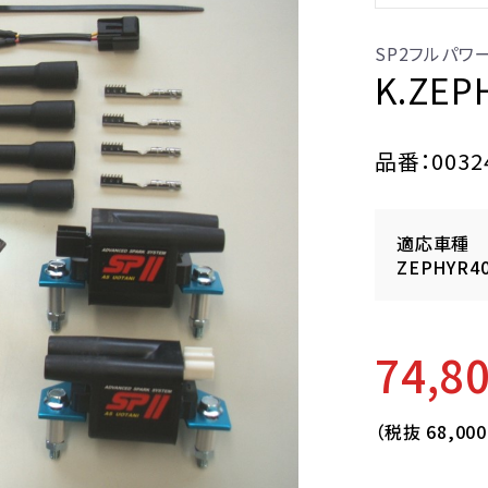
SP2フルパワ
K.ZEP
品番：0032
適応車種
ZEPHYR4
74,8
（税抜
68,00