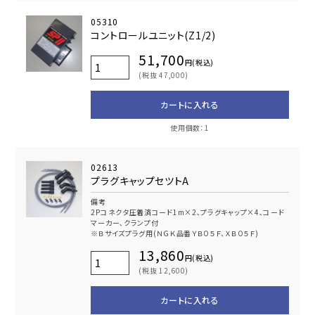
05310
コントロールユニット(Z1/2)
51,700
円(税込)
(税抜 47,000)
カートに入れる
使用個数：1
02613
プラグキャップセツトA
備考
2Pコネクタ圧着済コード1m×2､プラグキャップ×4､コード
マーカー､クランプ付
※Ｂサイズプラグ用(ＮＧＫ品番ＹＢ０５Ｆ、ＸＢ０５Ｆ)
13,860
円(税込)
(税抜 12,600)
カートに入れる