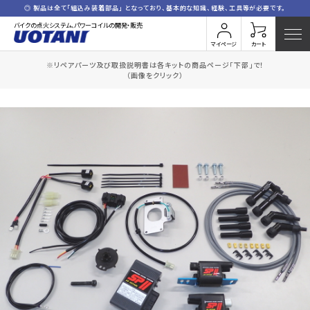
◎ 製品は全て「組込み装着部品」 となっており、基本的な知識、経験、工具等が必要です。
バイクの点火システム、パワーコイルの開発・販売
マイページ
カート
※リペアパーツ及び取扱説明書は各キットの商品ページ「下部」で！
HOME
全商品一覧
K.GPZ1100(コードセット付)
（画像をクリック）