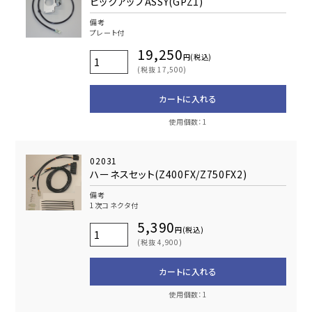
ピックアップASSY(GPZ1)
備考
プレート付
19,250
円(税込)
(税抜 17,500)
カートに入れる
使用個数：1
02031
ハーネスセット(Z400FX/Z750FX2)
備考
1次コネクタ付
5,390
円(税込)
(税抜 4,900)
カートに入れる
使用個数：1