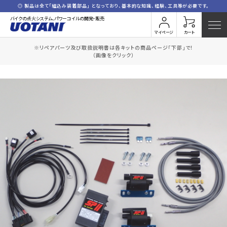
◎ 製品は全て「組込み装着部品」 となっており、基本的な知識、経験、工具等が必要です。
バイクの点火システム、パワーコイルの開発・販売
マイページ
カート
※リペアパーツ及び取扱説明書は各キットの商品ページ「下部」で！
HOME
全商品一覧
S.GSX400ｲﾝﾊﾟﾙｽ-2(コードセット付)
（画像をクリック）