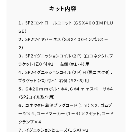
キット内容
１、 SP2コントロールユニット（ＧＳＸ４００ＩＭＰＬＵ
ＳＥ）
２、 SP2ワイヤハーネス（ＧＳＸ４００インパルス－
２）
３、 SP2イグニッションコイル（２Ｐ）（白コネクタ）、ブ
ラケット（ZX）付＊１ 左側（＃１・４）用
４、 SP2イグニッションコイル（２Ｐ）Ｈ（黒コネクタ）、
ブラケット（ZX）付＊１ 右側（＃２・３）用
５、 ６＊２０ｍｍボルト＊４、６＊４ｍｍスペーサ＊４
（SP2コイル取付用）
６、 コネクタ圧着済プラグコード（１ｍ）×２、ゴムブ
ーツ×４、コードマーカー（１－４）×２セット、コード
クランプ×４
７、 イグニッションヒューズ（１５Ａ）＊２