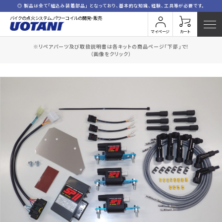
◎ 製品は全て「組込み装着部品」 となっており、基本的な知識、経験、工具等が必要です。
バイクの点火システム、パワーコイルの開発・販売
マイページ
カート
※リペアパーツ及び取扱説明書は各キットの商品ページ「下部」で！
HOME
全商品一覧
K.Z1300FI(コードセット付)
（画像をクリック）