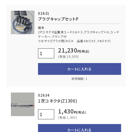
02631
プラグキャップセットP
備考
2Pコネクタ圧着済コード1m×3､プラグキャップ×6､コード
マーカー､クランプ付
※Ｂサイズプラグ用(ＮＧＫ 品番ＸＢ０５Ｆ,ＹＢ０５Ｆ)
21,230
円(税込)
(税抜 19,300)
カートに入れる
使用個数：1
02634
1次コネクタ(Z1300)
1,430
円(税込)
(税抜 1,300)
カートに入れる