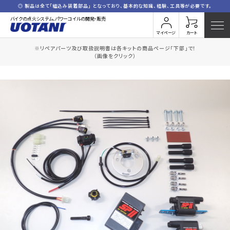
◎ 製品は全て「組込み装着部品」 となっており、基本的な知識、経験、工具等が必要です。
バイクの点火システム、パワーコイルの開発・販売
マイページ
カート
※リペアパーツ及び取扱説明書は各キットの商品ページ「下部」で！
HOME
全商品一覧
S.GSX1100S-1
（画像をクリック）