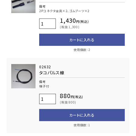
備考
2Pコネクタ金具×2､ゴムブーツ×2
1,430
円(税込)
(税抜 1,300)
カートに入れる
使用個数：2
02632
タコパルス線
備考
端子付
880
円(税込)
(税抜 800)
カートに入れる
使用個数：1