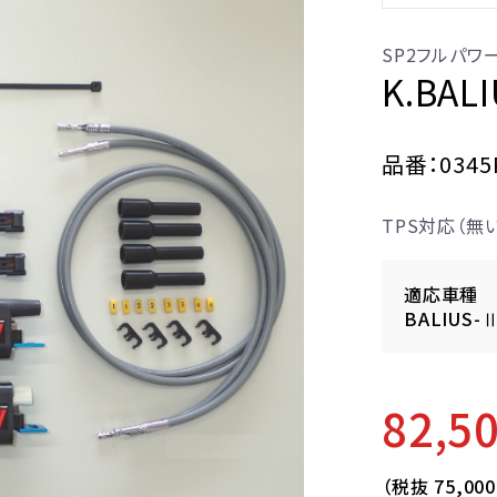
SP2フルパワ
K.BA
品番：0345
TPS対応（
適応車種
BALIUS-Ⅱ
82,5
（税抜
75,00