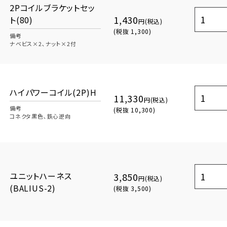
2Pコイルブラケットセッ
1,430
ト(80)
円(税込)
(税抜 1,300)
備考
ナベビス×2､ナット×2付
ハイパワーコイル(2P)H
11,330
円(税込)
備考
(税抜 10,300)
コネクタ黒色､鉄心逆向
ユニットハーネス
3,850
円(税込)
(BALIUS-2)
(税抜 3,500)