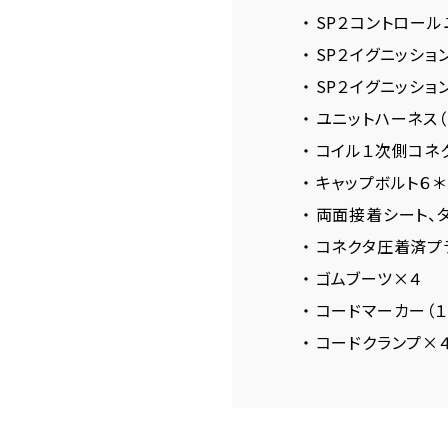
・ SP２コントロールユ
・ SP２イグニッショ
・ SP２イグニッショ
・ ユニットハーネス（B
・ コイル１次側コネ
・ キャップボルト６
・ 両面接着シート、
・ コネクタ圧着済プ
・ ゴムブーツ×４
・ コードマーカー（
・ コードクランプ×