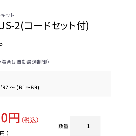
ーキット
LIUS-2(コードセット付)
P
無い場合は自動最適制御）
'97 ～ (B1～B9)
00円
（税込）
数量
0円
）