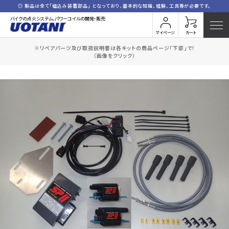
◎ 製品は全て「組込み装着部品」 となっており、基本的な知識、経験、工具等が必要です。
バイクの点火システム、パワーコイルの開発・販売
マイページ
カート
※リペアパーツ及び取扱説明書は各キットの商品ページ「下部」で！
HOME
全商品一覧
Y.XJR1300-3(コードセット付)
（画像をクリック）