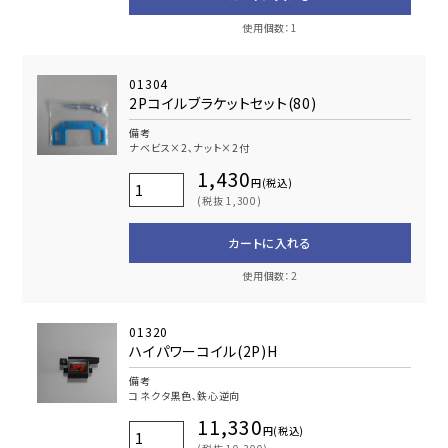
使用個数：1
01304
2Pコイルブラケットセット(80)
備考
ナベビス×2､ナット×2付
1,430
円(税込)
(税抜 1,300)
カートに入れる
使用個数：2
01320
ハイパワーコイル(2P)H
備考
コネクタ黒色､鉄心逆向
11,330
円(税込)