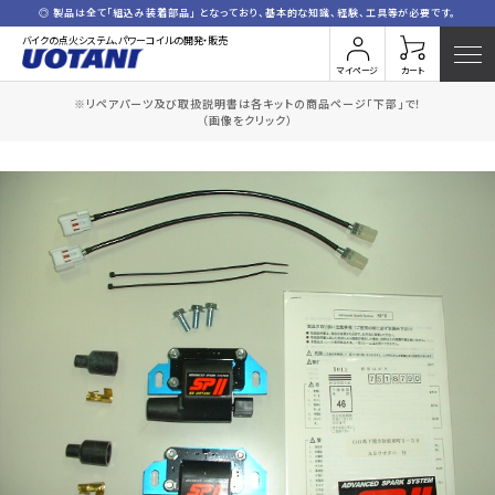
◎ 製品は全て「組込み装着部品」 となっており、基本的な知識、経験、工具等が必要です。
バイクの点火システム、パワーコイルの開発・販売
マイページ
カート
※リペアパーツ及び取扱説明書は各キットの商品ページ「下部」で！
HOME
全商品一覧
VTR1000SP-1
（画像をクリック）