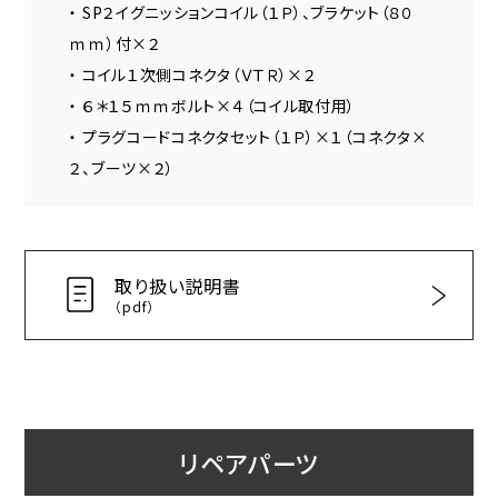
・ SP２イグニッションコイル（１Ｐ）、ブラケット（８０
ｍｍ）付×２
・ コイル１次側コネクタ（ＶＴＲ）×２
・ ６＊１５ｍｍボルト×４（コイル取付用）
・ プラグコードコネクタセット（１Ｐ）×１（コネクタ×
２、ブーツ×２）
取り扱い説明書
（pdf）
リペアパーツ