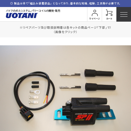
◎ 製品は全て「組込み装着部品」 となっており、基本的な知識、経験、工具等が必要です。
バイクの点火システム、パワーコイルの開発・販売
マイページ
カート
※リペアパーツ及び取扱説明書は各キットの商品ページ「下部」で！
HOME
全商品一覧
(2PH)80
（画像をクリック）