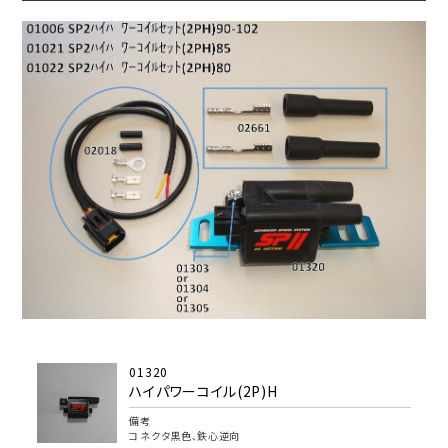
01320
ハイパワーコイル(2P)H
備考
コネクタ黒色､鉄心逆向