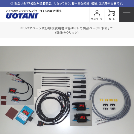
◎ 製品は全て「組込み装着部品」 となっており、基本的な知識、経験、工具等が必要です。
バイクの点火システム、パワーコイルの開発・販売
マイページ
カート
※リペアパーツ及び取扱説明書は各キットの商品ページ「下部」で！
HOME
全商品一覧
XJR1300-FI
（画像をクリック）