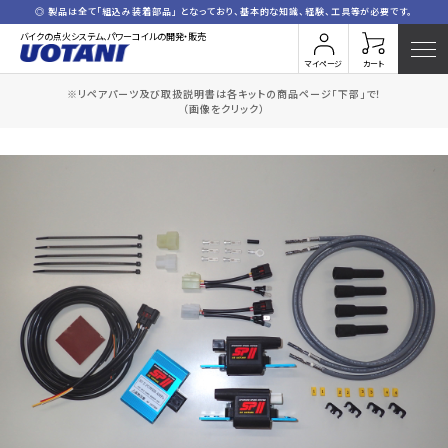
◎ 製品は全て「組込み装着部品」 となっており、基本的な知識、経験、工具等が必要です。
バイクの点火システム、パワーコイルの開発・販売
マイページ
カート
※リペアパーツ及び取扱説明書は各キットの商品ページ「下部」で！
HOME
全商品一覧
(2P*2)C80コードセット付
（画像をクリック）