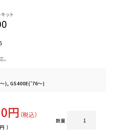
ーキット
00
6
応。
6～), GS400E('76～)
00円
（税込）
数量
0円
）