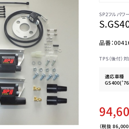
SP2フルパワ
S.GS4
品番：0041
TPS（後付）対
適応車種
GS400('7
94,6
（税抜
86,00