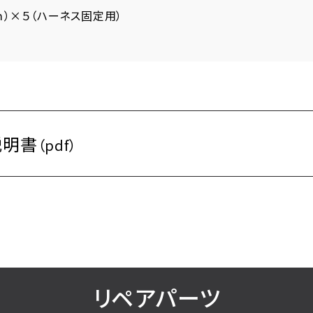
ｃｍ）×５（ハーネス固定用）
説明書
（pdf）
リペアパーツ